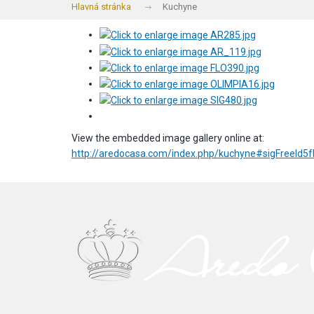
Hlavná stránka
Kuchyne
View the embedded image gallery online at:
http://aredocasa.com/index.php/kuchyne#sigFreeId5